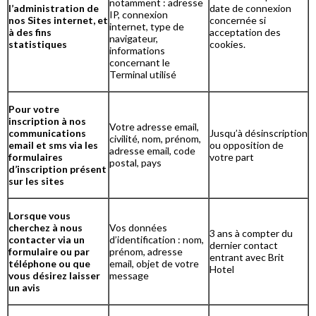
notamment : adresse
l’administration de
date de connexion
IP, connexion
nos Sites internet, et
concernée si
internet, type de
à des fins
acceptation des
navigateur,
statistiques
cookies.
informations
concernant le
Terminal utilisé
Pour votre
inscription à nos
Votre adresse email,
communications
Jusqu’à désinscription
civilité, nom, prénom,
email et sms via les
ou opposition de
adresse email, code
formulaires
votre part
postal, pays
d’inscription présent
sur les sites
Lorsque vous
cherchez à nous
Vos données
3 ans à compter du
contacter via un
d’identification : nom,
dernier contact
formulaire ou par
prénom, adresse
entrant avec Brit
téléphone ou que
email, objet de votre
Hotel
vous désirez laisser
message
un avis