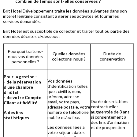
combien de temps sont-elles conservées ?
Brit Hotel Développement traite les données suivantes dans son
intérêt légitime consistant à gérer ses activités et fournir les
services demandés.
Brit Hotel est susceptible de collecter et traiter tout ou partie des
données décrites ci-dessous :
Pourquoi traitons-
Quelles données
Durée de
nous vos données
collectons-nous ?
conservation
personnelles ?
Pour la gestion :
Vos données
- de la réservation
d’identification telles
d’une chambre
que : civilité, nom,
d’hôtel
prénom, adresse
- de votre Compte
Durée des relations
email, votre pays,
Client et fidélité
contractuelles,
adresse postale, votre
augmentée de 3 ans
numéro de téléphone
A des fins
si consentement à
mobile et/ou fixe.
statistiques
des fins d’animation
Les données liées à
et de prospection
votre séjour : dates,