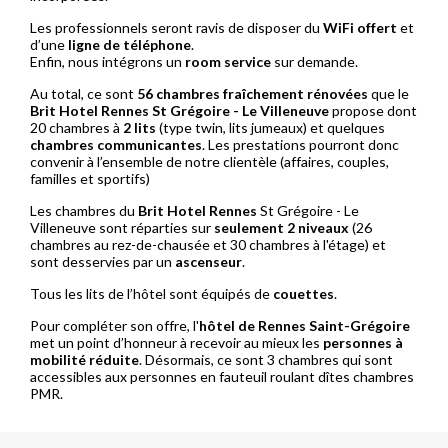
Les professionnels seront ravis de disposer du
WiFi offert
et
d’une
ligne de téléphone
.
Enfin, nous intégrons un
room service
sur demande.
Au total, ce sont
56 chambres fraîchement rénovées
que le
Brit Hotel Rennes St Grégoire - Le Villeneuve
propose dont
20 chambres à
2 lits
(type twin, lits jumeaux) et quelques
chambres communicantes
. Les prestations pourront donc
convenir à l’ensemble de notre clientèle (affaires, couples,
familles et sportifs)
Les chambres du
Brit Hotel Rennes
St Grégoire - Le
Villeneuve sont réparties sur
seulement 2 niveaux
(26
chambres au rez-de-chausée et 30 chambres à l'étage) et
sont desservies par un
ascenseur
.
Tous les lits de l’hôtel sont équipés de
couettes
.
Pour compléter son offre, l'
hôtel de Rennes Saint-Grégoire
met un point d’honneur à recevoir au mieux les
personnes à
mobilité réduite
. Désormais, ce sont 3 chambres qui sont
accessibles aux personnes en fauteuil roulant dîtes chambres
PMR.