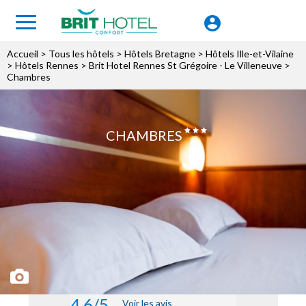
Accueil
>
Tous les hôtels
>
Hôtels Bretagne
>
Hôtels Ille-et-Vilaine
>
Hôtels Rennes
>
Brit Hotel Rennes St Grégoire - Le Villeneuve
>
Chambres
CHAMBRES
4.6/5
Voir les avis