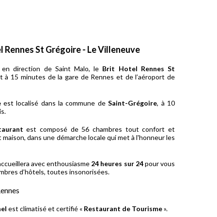
l Rennes St Grégoire - Le Villeneuve
, en direction de Saint Malo, le
Brit Hotel Rennes St
t à 15 minutes de la gare de Rennes et de l’aéroport de
e
est localisé dans la commune de
Saint-Grégoire
, à 10
s.
taurant
est composé de 56 chambres tout confort et
t maison, dans une démarche locale qui met à l'honneur les
 accueillera avec enthousiasme
24 heures sur 24
pour vous
ambres d’hôtels, toutes insonorisées.
Rennes
nel
est climatisé et certifié «
Restaurant de Tourisme
».