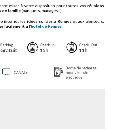
sont mises à votre disposition pour toutes vos
réunions
 de famille
(banquets, mariages...).
te internet les
idées sorties à Rennes
et aux alentours,
r facilement à l’
hôtel de Rennes
.
Parking
Check-In
Check-Out
Gratuit
15h
11h
Borne de recharge
CANAL+
pour véhicule
électrique