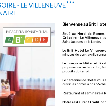
OIRE - LE VILLENEUVE
NAIRE
Bienvenue au Brit Hote
IMPACT ENVIRONNEMENTAL
Situé
au Nord de Rennes
B
-
Grégoire - Le Villeneuve
es
A
C
D
E
Saint Jacques de la Lande.
Le
Brit Hotel Le Villeneuv
minutes du centre-ville rennai
Le complexe
Hôtel et Res
propose une restauration, fai
produits du terroir.
Le personnel de l’hôtel vous
ouvrir les portes à nos 56 ch
Restaurant et séminaire à 
Notre
restaurant tradition