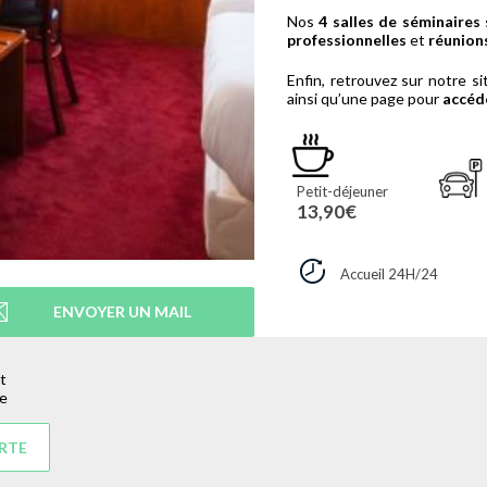
Nos
4 salles de séminaires
professionnelles
et
réunions
Enfin, retrouvez sur notre si
ainsi qu’une page pour
accéde
Petit-déjeuner
13,90€
Accueil 24H/24
ENVOYER UN MAIL
t
re
ARTE