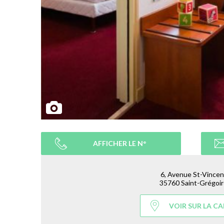
AFFICHER LE N°
6, Avenue St-Vincen
35760 Saint-Grégoi
VOIR SUR LA C